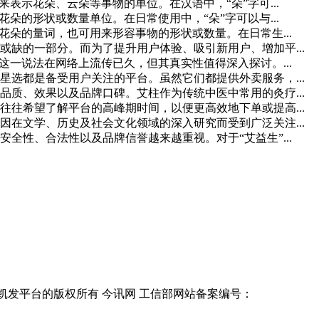
表示花朵、云朵等事物的单位。在汉语中，“朵”字可...
朵的形状或数量单位。在日常使用中，“朵”字可以与...
花朵的量词，也可用来形容事物的形状或数量。在日常生...
缺的一部分。而为了提升用户体验、吸引新用户、增加平...
这一说法在网络上流传已久，但其真实性值得深入探讨。...
选都是备受用户关注的平台。虽然它们都提供外卖服务，...
质、效果以及品牌口碑。艾柱作为传统中医中常用的灸疗...
往希望了解平台的高峰期时间，以便更高效地下单或提高...
在文学、历史及社会文化领域的深入研究而受到广泛关注...
全性、合法性以及品牌信誉越来越重视。对于“艾益生”...
ght reserved. 凯发平台的版权所有 今讯网 工信部网站备案编号：