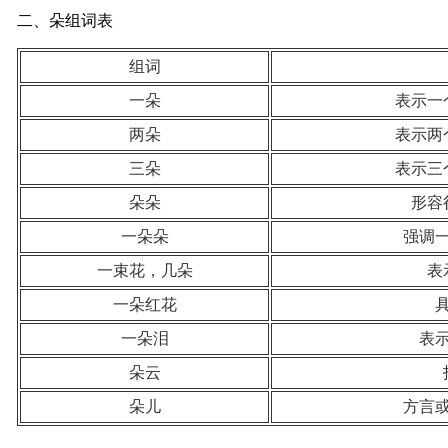
二、朵组词表
组词
一朵
表示一
两朵
表示两
三朵
表示三
朵朵
形容
一朵朵
强调
一束花，几朵
表
一朵红花
一朵泪
表
朵云
朵儿
方言