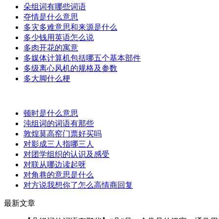
朵组词有哪些词语
夺情是什么意思
多灾多难意思和来源是什么
多少钱用英语怎么说
多肉开花的寓意
多媒体计算机包括哪五个基本部件
多级离心风机的规格及参数
多大脚什么梗
顿时是什么意思
沌组词的词语有那些
敦煌莫高窑门票好买吗
对影成三人指哪三人
对团学组织的认识及感受
对联从哪边读起呀
对角巷的意思是什么
对方说我想你了怎么高情商回复
最新文章