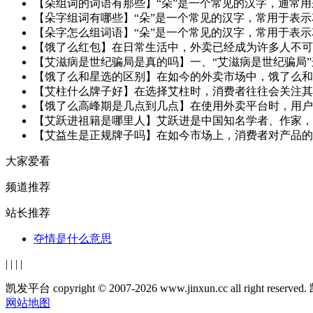
【朵组词的词语有那些】“朵”是一个常见的汉字，通常用来
【朵字组词有哪些】“朵”是一个常见的汉字，常用于表示花
【朵字怎么组词语】“朵”是一个常见的汉字，常用于表示
【饿了么红包】在日常生活中，外卖已经成为许多人不可或
【艾滋病是世纪骗局是真的吗】一、“艾滋病是世纪骗局”
【饿了么和星选的区别】在如今的外卖市场中，饿了么和星
【艾柱什么牌子好】在选择艾柱时，消费者往往会关注其品
【饿了么高峰期是几点到几点】在使用外卖平台时，用户往
【艾跃进祖籍是哪里人】艾跃进是中国知名学者、作家，因
【艾益生是正规牌子吗】在如今市场上，消费者对产品的安
大家爱看
频道推荐
站长推荐
夺情是什么意思
|
|
|
|
凯发平台 copyright © 2007-2026 www.jinxun.cc all ri
网站地图