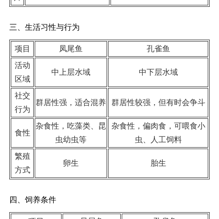
三、生活习性与行为
项目
凤尾鱼
孔雀鱼
活动
中上层水域
中下层水域
区域
社交
群居性强，适合混养
群居性较强，但有时会争斗
行为
杂食性，吃藻类、昆
杂食性，偏肉食，可喂食小
食性
虫幼虫等
虫、人工饲料
繁殖
卵生
胎生
方式
四、饲养条件