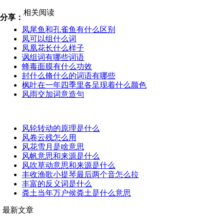
相关阅读
分享：
凤尾鱼和孔雀鱼有什么区别
凤可以组什么词
凤凰花长什么样子
讽组词有哪些词语
蜂毒面膜有什么功效
封什么脩什么的词语有哪些
枫叶在一年四季里各呈现着什么颜色
风雨交加词意造句
风轮转动的原理是什么
风卷云残怎么用
风花雪月是啥意思
风帆意思和来源是什么
风吹草动意思和来源是什么
丰收渔歌小提琴最后两个音怎么拉
丰富的反义词是什么
粪土当年万户侯粪土是什么意思
最新文章