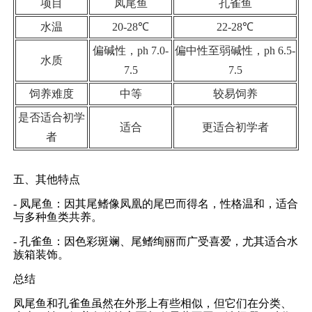
项目
凤尾鱼
孔雀鱼
水温
20-28℃
22-28℃
偏碱性，ph 7.0-
偏中性至弱碱性，ph 6.5-
水质
7.5
7.5
饲养难度
中等
较易饲养
是否适合初学
适合
更适合初学者
者
五、其他特点
- 凤尾鱼：因其尾鳍像凤凰的尾巴而得名，性格温和，适合
与多种鱼类共养。
- 孔雀鱼：因色彩斑斓、尾鳍绚丽而广受喜爱，尤其适合水
族箱装饰。
总结
凤尾鱼和孔雀鱼虽然在外形上有些相似，但它们在分类、