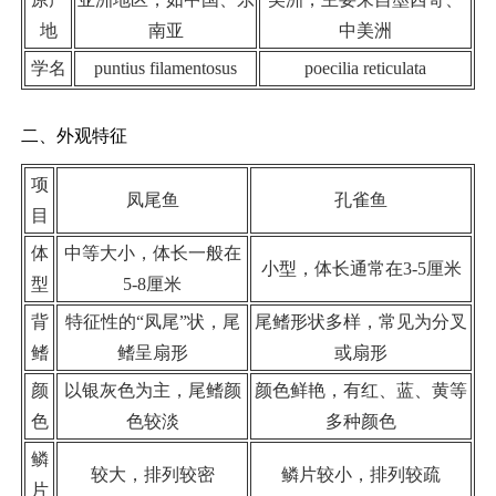
地
南亚
中美洲
学名
puntius filamentosus
poecilia reticulata
二、外观特征
项
凤尾鱼
孔雀鱼
目
体
中等大小，体长一般在
小型，体长通常在3-5厘米
型
5-8厘米
背
特征性的“凤尾”状，尾
尾鳍形状多样，常见为分叉
鳍
鳍呈扇形
或扇形
颜
以银灰色为主，尾鳍颜
颜色鲜艳，有红、蓝、黄等
色
色较淡
多种颜色
鳞
较大，排列较密
鳞片较小，排列较疏
片