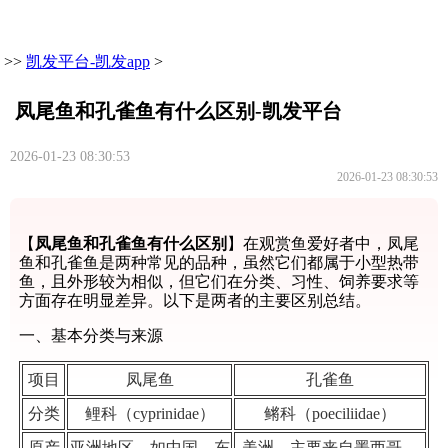
>>
凯发平台-凯发app
>
凤尾鱼和孔雀鱼有什么区别-凯发平台
2026-01-23 08:30:53
2026-01-23 08:30:53
【
凤尾鱼和孔雀鱼有什么区别
】在观赏鱼爱好者中，凤尾
鱼和孔雀鱼是两种常见的品种，虽然它们都属于小型热带
鱼，且外形较为相似，但它们在分类、习性、饲养要求等
方面存在明显差异。以下是两者的主要区别总结。
一、基本分类与来源
项目
凤尾鱼
孔雀鱼
分类
鲤科（cyprinidae）
鳉科（poeciliidae）
原产
亚洲地区，如中国、东
美洲，主要来自墨西哥、