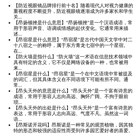
【防近视眼镜品牌排行前十名】随着现代人对视力健康的
重视程度不断提升，防近视眼镜逐渐成为许多家长和学生
关...
【昂扬顿挫是什么意思】“昂扬顿挫”是一个汉语成语，常
用于形容声音、语调或情感的起伏变化。它通常用来描
述...
【昂宿星是什么意思】“昂宿星”是古代中国天文学中对二
十八宿之一的称呼，属于东方青龙七宿中的一个星宿。
在...
【防火墙是指什么】“防火墙”这一术语在信息技术领域中
具有特定的含义，它不仅是网络设备的一种，也常被用
来...
【昂宿星是什么】“昂宿星”是一个在中文语境中常被提及
的词汇，但其具体含义在不同语境下可能有所不同。通
常...
【昂头天外的意思是什么】“昂头天外”是一个富有诗意的
成语，常用于形容人志向高远、胸怀广阔、不拘于眼前
琐...
【昂头天外的出处是什么】“昂头天外”是一个富有诗意的
表达，常用于形容人志向高远、气度不凡。虽然这一词
语...
【昂斯诺开花吗】昂斯诺是一种常见的观赏植物，因其独
特的形态和较强的适应性而受到许多园艺爱好者的喜爱。