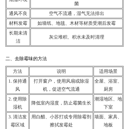
菌
通风不良
空气不流通，湿气无法排出
材料发霉
如墙纸、地毯、木材等材质受潮后发霉
长期未清
灰尘堆积、积水未及时清理
洁
二、去除霉味的方法
方法
说明
适用场景
1. 保持通
打开窗户，使用风扇或除湿
全屋、浴室、
风
机，促进空气流通
厨房
2. 使用除
潮湿地区、地
降低室内湿度，防止霉菌生长
湿机
下室
3. 清洁发
用白醋、小苏打或专用除霉剂
墙面、家具、
霉区域
擦拭发霉处
地板