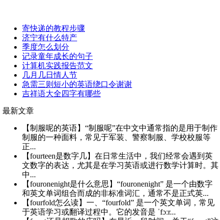
寄快递的教程步骤
济宁有什么特产
季度怎么划分
记录童年成长的句子
计算机实践报告范文
几月几日情人节
急需三则短小的英语绕口令谢谢
吉祥语大全四字有哪些
最新文章
【制服呢的英语】“制服呢”在中文中通常指的是用于制作
制服的一种面料，常见于军装、警察制服、学校校服等
正...
【fourteen是数字几】在日常生活中，我们经常会遇到英
文数字的表达，尤其是在学习英语或进行数学计算时。其
中...
【fouronenight是什么意思】“fouronenight” 是一个由数字
和英文单词组合而成的非标准词汇，通常不是正式英...
【fourfold怎么读】一、“fourfold” 是一个英文单词，常见
于英语学习或翻译过程中。它的发音是 ˈfɔːr...