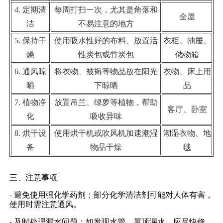
4. 定期清
每周打扫一次，尤其是角落和
全屋
洁
不易注意的地方
5. 保持干
使用吸水性好的布料、放置活
衣柜、抽屉、
燥
性炭包或竹炭包
储物箱
6. 通风晾
将衣物、被褥等物品放在阳光
衣物、床上用
晒
下晾晒
品
7. 植物净
放置吊兰、绿萝等植物，帮助
客厅、卧室
化
吸收异味
8. 烘干设
使用烘干机或吹风机加速潮湿
潮湿衣物、地
备
物品干燥
毯
三、注意事项
- 避免使用强化学药剂：部分化学清洁剂可能对人体有害，
使用时需注意通风。
- 及时处理漏水问题：如发现水管、屋顶漏水，应尽快修