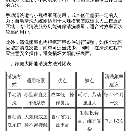
的方法。
手动清洗适合小规模家庭使用，成本低但需要一定的人
力；自动清洗系统则适用于大规模安装或难以人工接近的
区域；专业清洗服务则能确保清洗质量，适合对效率要求
较高的用户。
此外，清洗频率也需根据环境条件进行调整，如多尘地区
应增加清洗次数，雨季可适当减少。同时，在清洗过程中
应注意安全操作，避免损坏太阳能板表面。
二、家庭太阳能清洗方法对比表
清洗方
清洗频率
适用场景
优点
缺点
式
建议
手动清
小型家庭太
成本低、操
耗时、劳动
每2-3个月
洗
阳能系统
作灵活
强度大
一次
初期投资
自动清
大规模或屋
省时省力、
高、维护复
每月1-2次
洗系统
顶不易接触
效率高
杂