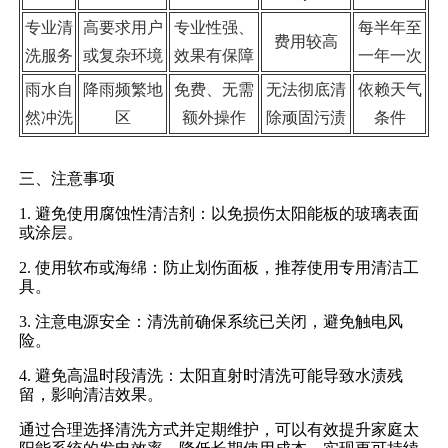
专业清
高要求用户
专业性强、
每半年至
费用较高
洗服务
或复杂环境
效果有保障
一年一次
雨水自
降雨频繁地
免费、无需
无法彻底清
依赖天气
然冲洗
区
额外操作
除顽固污渍
条件
三、注意事项
1. 避免使用腐蚀性清洁剂：以免损伤太阳能板的玻璃表面
或涂层。
2. 使用软布或海绵：防止划伤面板，推荐使用专用清洁工
具。
3. 注意电源安全：清洗前确保系统已关闭，避免触电风
险。
4. 避免高温时段清洗：太阳直射时清洗可能导致水渍残
留，影响清洁效果。
通过合理选择清洗方式并定期维护，可以有效提升家庭太