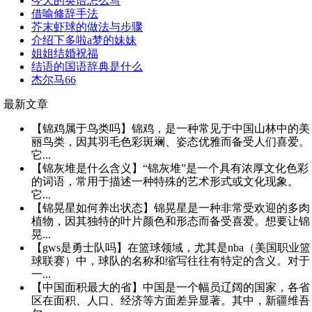
今天的英语怎么写
借喻修辞手法
芥末虾球的做法与步骤
介绍下多啦a梦的妹妹
姐姐结婚祝福
结语的国语辞典是什么
杰尔马66
最新文章
【锦鸡属于鸟类吗】锦鸡，是一种常见于中国山林中的美
丽鸟类，因其羽毛色彩斑斓、姿态优雅而备受人们喜爱。
它...
【锦灰堆是什么含义】“锦灰堆”是一个具有浓厚文化色彩
的词语，常用于描述一种特殊的艺术形式或文化现象。
它...
【锦晃星如何养出状态】锦晃星是一种非常受欢迎的多肉
植物，因其独特的叶片颜色和形态而备受喜爱。想要让锦
晃...
【gws是勇士队吗】在篮球领域，尤其是nba（美国职业篮
球联赛）中，球队的名称和缩写往往有特定的含义。对于
一...
【中国面积最大的省】中国是一个幅员辽阔的国家，各省
区在面积、人口、经济等方面差异显著。其中，新疆维吾