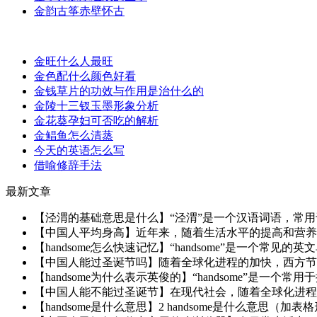
金韵古筝赤壁怀古
金旺什么人最旺
金色配什么颜色好看
金钱草片的功效与作用是治什么的
金陵十三钗玉墨形象分析
金花葵孕妇可否吃的解析
金鲳鱼怎么清蒸
今天的英语怎么写
借喻修辞手法
最新文章
【泾渭的基础意思是什么】“泾渭”是一个汉语词语，常用
【中国人平均身高】近年来，随着生活水平的提高和营养条
【handsome怎么快速记忆】“handsome”是一个常见
【中国人能过圣诞节吗】随着全球化进程的加快，西方节日
【handsome为什么表示英俊的】“handsome”是一个
【中国人能不能过圣诞节】在现代社会，随着全球化进程的
【handsome是什么意思】2 handsome是什么意思（加表