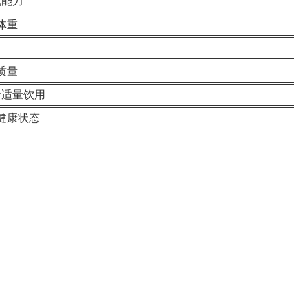
化能力
体重
力
质量
者适量饮用
健康状态