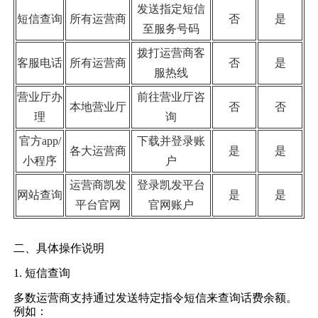
发送指定短信
短信查询
所有运营商
否
是
至服务号码
拨打运营商客
客服电话
所有运营商
否
是
服热线
营业厅办
前往营业厅咨
本地营业厅
否
否
理
询
官方app/
下载并登录账
各大运营商
是
是
小程序
户
运营商凯发
登录凯发平台
网站查询
是
是
平台官网
官网账户
二、具体操作说明
1. 短信查询
多数运营商支持通过发送特定指令短信来查询话费余额。
例如：