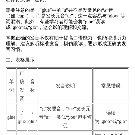
需要注意的是，“glue”中的“u”并不是发常见的“ʌ”音
（如“cup”），而是发长元音“uː”，这一点容易与“glow”等
词混淆。此外，有些学习者可能会将“glue”误读
成“gloo”或“glo”，这会影响理解和交流。
掌握正确的发音不仅有助于提高口语能力，也能增强听力
理解。建议多听标准发音，模仿跟读，逐步形成正确的发
音习惯。
二、表格展示
正
单
确
音
发音说明
常见错误
词
发
标
音
“g”发硬音，“lue”发长元
/
/
误读
glue
音“uː”，类似“you”但更短
ɡluː/
ɡluː/
为“gloo”或“glo”
促