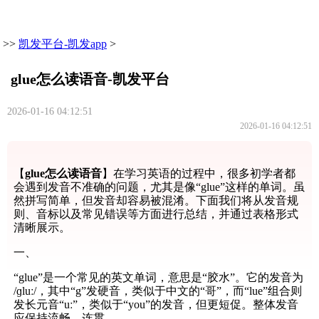
>>
凯发平台-凯发app
>
glue怎么读语音-凯发平台
2026-01-16 04:12:51
2026-01-16 04:12:51
【
glue怎么读语音
】在学习英语的过程中，很多初学者都
会遇到发音不准确的问题，尤其是像“glue”这样的单词。虽
然拼写简单，但发音却容易被混淆。下面我们将从发音规
则、音标以及常见错误等方面进行总结，并通过表格形式
清晰展示。
一、
“glue”是一个常见的英文单词，意思是“胶水”。它的发音为
/ɡluː/，其中“g”发硬音，类似于中文的“哥”，而“lue”组合则
发长元音“uː”，类似于“you”的发音，但更短促。整体发音
应保持流畅、连贯。