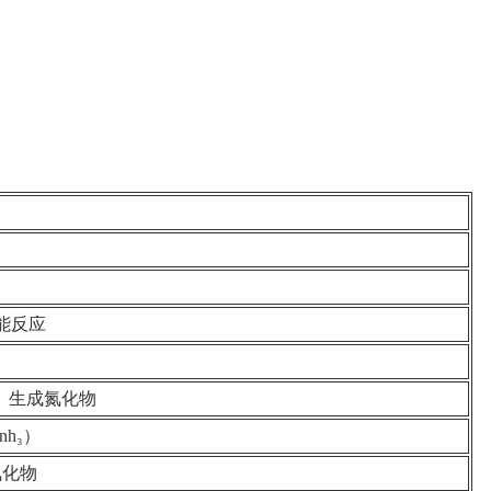
能反应
）生成氮化物
h₃）
氧化物