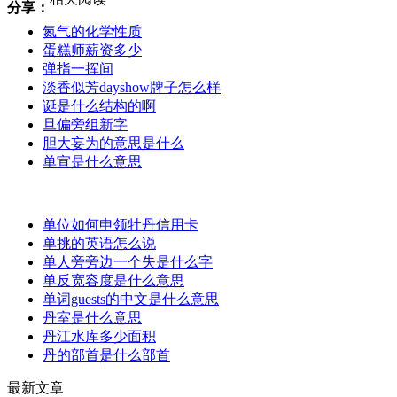
分享：
氮气的化学性质
蛋糕师薪资多少
弹指一挥间
淡香似芳dayshow牌子怎么样
诞是什么结构的啊
旦偏旁组新字
胆大妄为的意思是什么
单宣是什么意思
单位如何申领牡丹信用卡
单挑的英语怎么说
单人旁旁边一个失是什么字
单反宽容度是什么意思
单词guests的中文是什么意思
丹室是什么意思
丹江水库多少面积
丹的部首是什么部首
最新文章