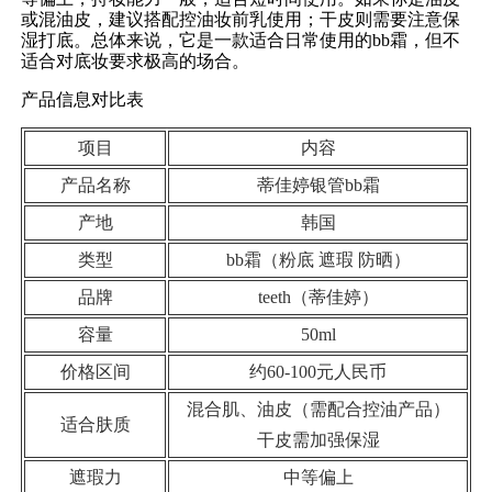
或混油皮，建议搭配控油妆前乳使用；干皮则需要注意保
湿打底。总体来说，它是一款适合日常使用的bb霜，但不
适合对底妆要求极高的场合。
产品信息对比表
项目
内容
产品名称
蒂佳婷银管bb霜
产地
韩国
类型
bb霜（粉底 遮瑕 防晒）
品牌
teeth（蒂佳婷）
容量
50ml
价格区间
约60-100元人民币
混合肌、油皮（需配合控油产品）
适合肤质
干皮需加强保湿
遮瑕力
中等偏上