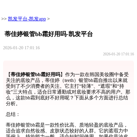
>>
凯发平台-凯发app
>
蒂佳婷银管bb霜好用吗-凯发平台
2026-01-20 17:01:16
2026-01-20 17:01:16
【
蒂佳婷银管bb霜好用吗
】作为一款在韩国美妆圈中备受
关注的底妆产品，蒂佳婷（teeth）银管bb霜自推出以来就
受到了不少消费者的关注。它主打“轻薄”、“遮瑕”和“持
妆”三大特点，适合日常通勤或对底妆要求不高的用户。那
么，这款bb霜到底好不好用呢？下面从多个方面进行总结
分析。
总结：
蒂佳婷银管bb霜是一款性价比高、质地轻盈的底妆产品，
适合追求自然妆感、皮肤状态较好的人群。它的遮瑕力中
等偏上，持妆能力一般，适合短时间使用。如果你是油皮