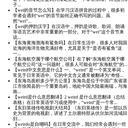
子...
【wei的音节怎么写】在学习汉语拼音的过程中，很多初
学者会遇到“wei”的音节如何正确书写的问题。虽
然“wei”...
【wei的押韵汉字】在汉语中，押韵是诗歌、歌词、朗诵
等语言艺术中非常重要的一部分。对于“wei”这个音节来
说...
【东海黄海渤海有鲨鱼吗】在日常生活中，很多人对我国
近海的海洋生物充满好奇，尤其是关于“是否有鲨鱼”这
一...
【东海航空属于哪个航空公司】在了解“东海航空属于哪
个航空公司”这一问题时，很多人可能会对“东海航空”的...
【weird中文意思是什么】一、“weird” 是一个英文单词，
常见于日常英语中。它的中文含义通常被翻译为“奇怪...
【东海岛面积多少平方公里】东海岛是位于中国广东省湛
江市徐闻县的一个重要岛屿，地处中国大陆最南端，与海
南...
【weird是什么意思翻译】2 weird 是什么意思翻译（总结
表格）在日常英语学习或使用中，“weird”是一个常...
【东归英雄传电视剧大结局】《东归英雄传》是一部以历
史为背景的电视剧，讲述了土尔扈特部从伏尔加河流域回
归...
【weirdo是自嘲吗】在日常交流中，我们经常会遇到一些