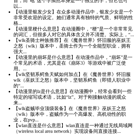
首，而“电”这个字虽然本身是一个独立的字，但它也可
以...
【动漫里银发少女】在众多动漫作品中，银发少女是一个
非常受欢迎的设定。她们通常具有独特的气质、鲜明的性
格...
【动漫里梗什么意思】在动漫圈中，“梗”是一个非常常见
的词汇，但很多人对它的具体含义并不清楚。实际上，“...
【wlk圣骑士种族推荐】在《魔兽世界》怀旧服的巫妖王
之怒（wlk）版本中，圣骑士作为一个全能型职业，拥有
强大...
【动漫里的崩坏是什么意思】在动漫作品中，“崩坏”是一
个常见的术语，尤其是在《崩坏3》等游戏中被广泛使
用。...
【wlk坚韧系鳄鱼天赋如何加点】在《魔兽世界》怀旧服
wlk（巫妖王之怒）版本中，坚韧系鳄鱼（即猎人职业中
的“...
【动漫里的lz是什么意思】在动漫圈中，经常会看到一些
特定的缩写或术语，比如“lz”。对于刚接触动漫的观众
来...
【wlk盗贼毕业顶级装备】在《魔兽世界》巫妖王之怒
（wlk）版本中，盗贼作为一个高爆发、高机动性的职
业，在pvp...
【wlan直连是什么意思】wlan直连是一种通过无线局域网
（wireless local area network）实现设备间直接连接...