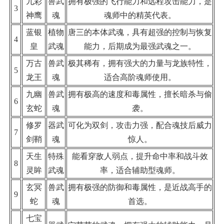
九彩
兽武
拥有极强的飞行能力和远程攻击能力，是
3
神鹰
魂
魂师中的精英代表。
蓝银
植物
唐三的本体武魂，具有超强的控制与恢复
4
皇
武魂
能力，后期成为最强武魂之一。
万古
兽武
极其稀有，拥有强大的力量与龙族特性，
5
龙王
魂
适合高阶魂师使用。
九幽
兽武
拥有极高的速度和毒属性，擅长暗杀与偷
6
玄蛇
魂
袭。
修罗
器武
可化为双剑，攻击力强，配合魂技后威力
7
剑鞘
魂
惊人。
天生
特殊
能看穿敌人弱点，提升命中率和战斗效
8
灵眸
武魂
率，适合辅助型魂师。
玄冥
兽武
拥有极强的防御和毒属性，是近战高手的
9
蛇
魂
首选。
七宝