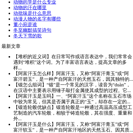
动物药学是什么专业
动物的汗在哪里
动批味是什么意思
动漫人物的名字有哪些
董小宛是谁
冬至幽默搞笑诗句
冬天下雪的歌
最新文章
【堆积的近义词】在日常写作或语言表达中，我们常常会
遇到“堆积”这个词。为了丰富语言表达，提高文章的多
样...
【阿富汗玉怎么样】阿富汗玉，又称“阿富汗青玉”或“阿
富汗碧玉”，是一种产自阿富汗的天然玉石，因其独特的...
【锻怎么组词】“锻”是一个常见的汉字，读音为“duàn”，
在汉语中主要表示用锤子敲打金属使其成型的过程。它...
【阿富汗玉是玉吗】一、“阿富汗玉”这个名称在玉石市场
中较为常见，但其是否属于真正的“玉”，却存在一定的...
【锻造轮毂优缺点】锻造轮毂是一种通过高温高压成型工
艺制造的汽车轮毂，相较于铸造轮毂，其在强度、重量和
外...
【阿富汗玉是什么】阿富汗玉，又称“阿富汗青玉”或“阿
富汗软玉”，是一种产自阿富汗地区的天然玉石。因其质...