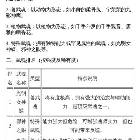
2. 兽武魂：以动物为形态，如小舞的柔骨兔、宁荣荣的九
彩神鹰。
3. 植物武魂：以植物为形态，如千手斗罗的千手观音、唐
雅的幽香花。
4. 特殊武魂：拥有独特能力或罕见属性的武魂，如光明女
神蝶、邪神之眼等。
二、武魂排名（按强度及稀有度）
排
武魂
类型
特点说明
名
名称
光明
兽武
稀有度极高，拥有强大的治愈与辅助能
1
女神
魂
力，是顶级武魂之一。
蝶
邪神
特殊
能力强大但危险，可增强魂师实力，但也
2
之眼
武魂
可能带来反噬。