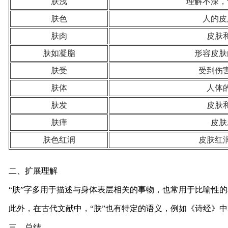
肤浅
理解不深，
肤色
人的皮
肤肉
皮肤
肤如凝脂
形容皮肤
肤受
受到伤
肤体
人体
肤发
皮肤
肤痒
皮肤
肤色红润
皮肤红
二、扩展理解
“肤”字多用于描述与身体表层相关的事物，也常用于比喻性的
此外，在古代文献中，“肤”也有特定的语义，例如《诗经》中
三、总结