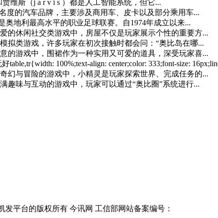
（j a r v i s ）都是人工智能系统，但它...
名度的汽车品牌，主要涉及商用车、皮卡以及部分乘用车...
奥地利最高水平的职业足球联赛。自1974年成立以来...
的休闲社交类游戏中，房屋不仅是玩家展示个性的重要方...
拟类游戏，许多玩家在初次接触时都会问：“奥比岛在哪...
的游戏中，围裙作为一种实用又可爱的道具，深受玩家喜...
0%;text-align: center;color: 333;font-size: 16px;lin
幻与冒险的游戏中，小精灵是玩家探索世界、完成任务的...
趣味与互动的游戏中，玩家可以通过“奥比圈”系统进行...
ght reserved. 凯发平台的版权所有 今讯网 工信部网站备案编号：