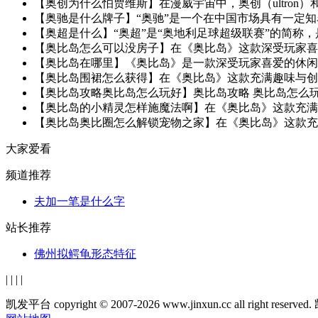
【奥创为什么怕贾维斯】在漫威宇宙中，奥创（ultron）和贾维斯
【奥驰是什么牌子】“奥驰”是一个在中国市场具有一定知
【奥超是什么】“奥超”是“奥地利足球超级联赛”的简称，是
【奥比岛怎么可以没房子】在《奥比岛》这款深受玩家喜爱
【奥比岛在哪里】《奥比岛》是一款深受玩家喜爱的休闲模
【奥比岛围裙怎么获得】在《奥比岛》这款充满趣味与创意
【奥比岛攻略奥比岛怎么玩好】奥比岛攻略 奥比岛怎么玩好table,tr{width: 10
【奥比岛的小精灵怎样施魔法啊】在《奥比岛》这款充满奇
【奥比岛奥比圈怎么解锁宠物之家】在《奥比岛》这款充满
大家爱看
频道推荐
夫加一笔是什么字
站长推荐
佛州拟鳄龟形态特征
|
|
|
|
凯发平台 copyright © 2007-2026 www.jinxun.cc all ri