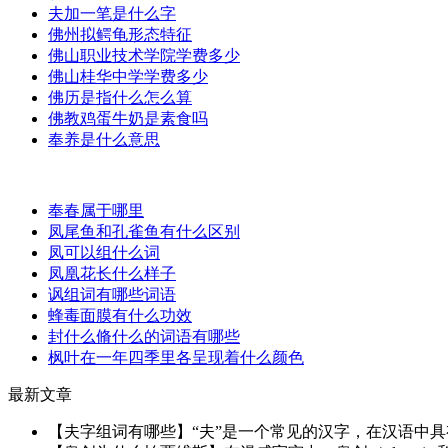
夫加一笔是什么字
佛州拟鳄龟形态特征
佛山职业技术学院学费多少
佛山桂华中学学费多少
佛历是指什么怎么算
佛教鸡蛋牛奶是素食吗
奉养是什么意思
奉春属于哪里
凤尾鱼和孔雀鱼有什么区别
凤可以组什么词
凤凰花长什么样子
讽组词有哪些词语
蜂毒面膜有什么功效
封什么脩什么的词语有哪些
枫叶在一年四季里各呈现着什么颜色
最新文章
【夫字组词有哪些】“夫”是一个常见的汉字，在汉语中具