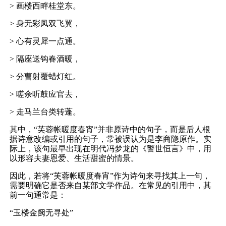
> 画楼西畔桂堂东。
> 身无彩凤双飞翼，
> 心有灵犀一点通。
> 隔座送钩春酒暖，
> 分曹射覆蜡灯红。
> 嗟余听鼓应官去，
> 走马兰台类转蓬。
其中，“芙蓉帐暖度春宵”并非原诗中的句子，而是后人根
据诗意改编或引用的句子，常被误认为是李商隐原作。实
际上，该句最早出现在明代冯梦龙的《警世恒言》中，用
以形容夫妻恩爱、生活甜蜜的情景。
因此，若将“芙蓉帐暖度春宵”作为诗句来寻找其上一句，
需要明确它是否来自某部文学作品。在常见的引用中，其
前一句通常是：
“玉楼金阙无寻处”