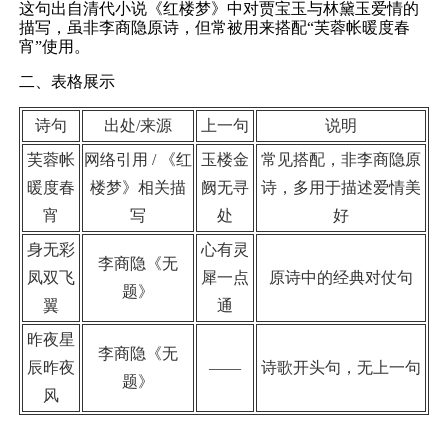
这句出自清代小说《红楼梦》中对贾宝玉与林黛玉爱情的
描写，虽非李商隐原诗，但常被用来搭配“芙蓉帐暖度春
宵”使用。
二、表格展示
诗句
出处/来源
上一句
说明
芙蓉帐
网络引用 / 《红
玉楼金
常见搭配，非李商隐原
暖度春
楼梦》相关描
阙无寻
诗，多用于描述爱情美
宵
写
处
好
身无彩
心有灵
李商隐《无
凤双飞
犀一点
原诗中的经典对仗句
题》
翼
通
昨夜星
李商隐《无
辰昨夜
——
诗歌开头句，无上一句
题》
风