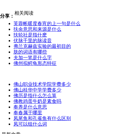
相关阅读
分享：
芙蓉帐暖度春宵的上一句是什么
扶余意思和来源是什么
扶轮社是指什麽
伏脉千里的脉读音
弗兰克赫兹实验的最初目的
肤的词语有哪些
夫加一笔是什么字
佛州拟鳄龟形态特征
佛山职业技术学院学费多少
佛山桂华中学学费多少
佛历是指什么怎么算
佛教鸡蛋牛奶是素食吗
奉养是什么意思
奉春属于哪里
凤尾鱼和孔雀鱼有什么区别
凤可以组什么词