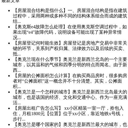
最新文章
【房屋混合结构是指什么】一、房屋混合结构是指在建筑
过程中，采用两种或多种不同的结构体系组合而成的建筑
结...
【奥克斯e4故障怎么处理】在使用奥克斯空调过程中，如
果出现“e4”故障代码，说明设备可能出现了某种异常情
况...
【房屋登记何时能生效】房屋登记是房地产交易中非常关
键的环节，关系到产权归属、法律效力以及后续的买卖、
抵...
【奥克兰现在什么季节】奥克兰是新西兰北岛的一个主要
城市，以其温和的气候和四季分明的特点而闻名。由于新
西...
【房屋的公摊面积怎么计算】在购买商品房时，很多购房
者对“公摊面积”这一概念并不十分清楚。其实，公摊面
积...
【奥克兰是一个怎样的城市】奥克兰是新西兰北岛最大的
城市，也是该国的经济、文化和交通中心。作为一座充满
活...
【房屋出租广告怎么写】 xx小区精装一室一厅，拎包入
住，月租1800元【位置】位于xx小区，靠近地铁x号线，
步行...
【奥克兰是哪个国家的】奥克兰是新西兰最大的城市，也