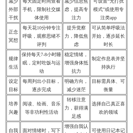
减少
每天固定时间查看
减少信息焦
可设置“无打扰
外部
手机，限制社交媒
虑，提高专
模式”或使用专
干扰
体使用
注力
注类app
每天花10分钟专注
提升觉察
可从简单呼吸法
正念
呼吸，观察思绪不
力，降低焦
开始，逐步延长
冥想
评判
虑
时长
保持每天7-8小时睡
稳定情绪，
规律
制定作息表并坚
眠，定时吃饭与运
增强身体抵
生活
持执行
动
抗力
设定
每周列出小目标，
明确方向，
目标需具体、可
目标
逐步完成
减少迷茫
衡量
转移注意
培养
阅读、绘画、音乐
选择自己真正喜
力，获得满
兴趣
等非功利性活动
欢的领域
足感
增强自我认
自我
面对情绪时，写下
可使用日记本记