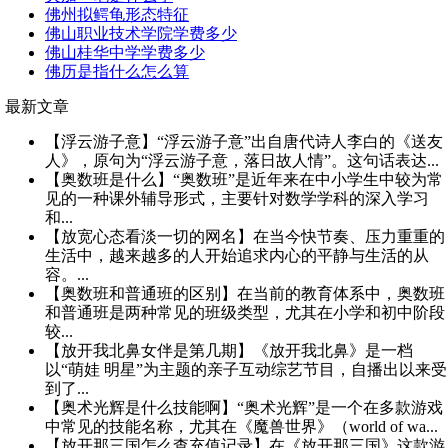
佛州拟鳄龟形态特征
佛山职业技术学院学费多少
佛山桂华中学学费多少
佛历是指什么怎么算
最新文章
【浮云游子意】“浮云游子意”出自唐代诗人李白的《送友
人》，原句为“浮云游子意，落日故人情”。这句话表达...
【奥数班是什么】“奥数班”是近年来在中小学生中较为常
见的一种课外辅导形式，主要针对数学学科的深入学习
和...
【放宽心态看淡一切的网名】在当今快节奏、压力重重的
生活中，越来越多的人开始追求内心的平静与生活的从
容。...
【奥数班和普通班的区别】在当前的教育体系中，奥数班
和普通班是两种常见的班级类型，尤其在小学和初中阶段
较...
【放开我北鼻女伴是第几期】《放开我北鼻》是一档
以“萌娃 明星”为主题的亲子互动综艺节目，自播出以来受
到了...
【奥术光辉是什么技能啊】“奥术光辉”是一个在多款游戏
中常见的技能名称，尤其在《魔兽世界》（world of wa...
【放开那三国怎么查充值记录】在《放开那三国》这款游