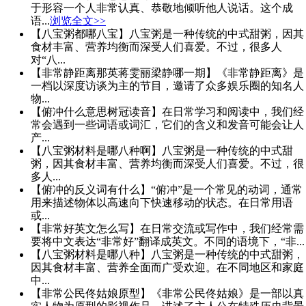
于形容一个人非常认真、恭敬地倾听他人说话。这个成
语...
浏览全文>>
【八宝粥都哪八宝】八宝粥是一种传统的中式甜粥，因其
食材丰富、营养均衡而深受人们喜爱。不过，很多人
对“八...
【非常静距离那英蒋雯丽梁静哪一期】《非常静距离》是
一档以深度访谈为主的节目，邀请了众多娱乐圈的知名人
物...
【俯冲什么意思树冠读音】在日常学习和阅读中，我们经
常会遇到一些词语或词汇，它们的含义和发音可能会让人
产...
【八宝粥材料是哪八种啊】八宝粥是一种传统的中式甜
粥，因其食材丰富、营养均衡而深受人们喜爱。不过，很
多人...
【俯冲的反义词有什么】“俯冲”是一个常见的动词，通常
用来描述物体以高速向下快速移动的状态。在日常用语
或...
【非常好英文怎么写】在日常交流或写作中，我们经常需
要将中文表达“非常好”翻译成英文。不同的语境下，“非...
【八宝粥材料是哪八种】八宝粥是一种传统的中式甜粥，
因其食材丰富、营养全面而广受欢迎。在不同地区和家庭
中...
【非常公民佟姑娘原型】《非常公民佟姑娘》是一部以真