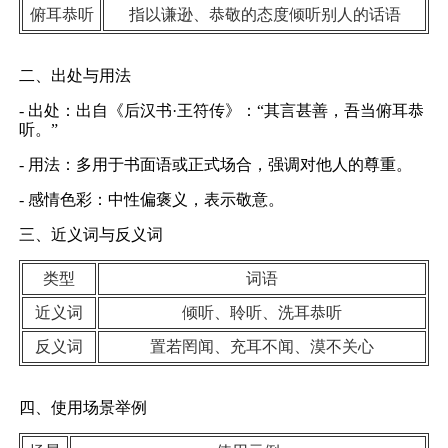
俯耳恭听
指以谦逊、恭敬的态度倾听别人的话语
二、出处与用法
- 出处：出自《后汉书·王符传》：“其言甚善，吾当俯耳恭
听。”
- 用法：多用于书面语或正式场合，强调对他人的尊重。
- 感情色彩：中性偏褒义，表示敬意。
三、近义词与反义词
类型
词语
近义词
倾听、聆听、洗耳恭听
反义词
置若罔闻、充耳不闻、漠不关心
四、使用场景举例