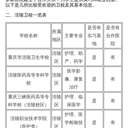
以下是几所比较受欢迎的卫校及其基本信息。
二、涪陵卫校一览表
是否有
是否有
所属
学校名称
主要专业
实习基
合作医
地区
地
院
涪陵
护理、助
重庆市涪陵卫生学校
是
有
区
产、药学
医学影
涪陵医药高等专科学
涪陵
像、康复
是
有
校
区
治疗
重庆三峡医药高等专
涪陵
护理、临
是
有
科学校（涪陵校区）
区
床医学
护理、医
涪陵职业技术学院
涪陵
学检验技
是
有
（医护类）
区