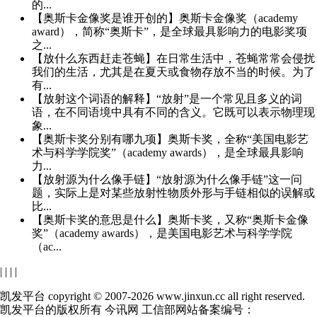
的...
【奥斯卡金像奖是谁开创的】奥斯卡金像奖（academy
award），简称“奥斯卡”，是全球最具影响力的电影奖项
之...
【放什么东西赶走苍蝇】在日常生活中，苍蝇常常会侵扰
我们的生活，尤其是在夏天或食物存放不当的时候。为了
有...
【放射这个词语的解释】“放射”是一个常见且多义的词
语，在不同语境中具有不同的含义。它既可以表示物理现
象...
【奥斯卡奖分别有哪九项】奥斯卡奖，全称“美国电影艺
术与科学学院奖”（academy awards），是全球最具影响
力...
【放射源为什么像手链】“放射源为什么像手链”这一问
题，实际上是对某些放射性物质外形与手链相似的误解或
比...
【奥斯卡奖的意思是什么】奥斯卡奖，又称“奥斯卡金像
奖”（academy awards），是美国电影艺术与科学学院
（ac...
|
|
|
|
凯发平台 copyright © 2007-2026 www.jinxun.cc all right reserved.
凯发平台的版权所有 今讯网 工信部网站备案编号：