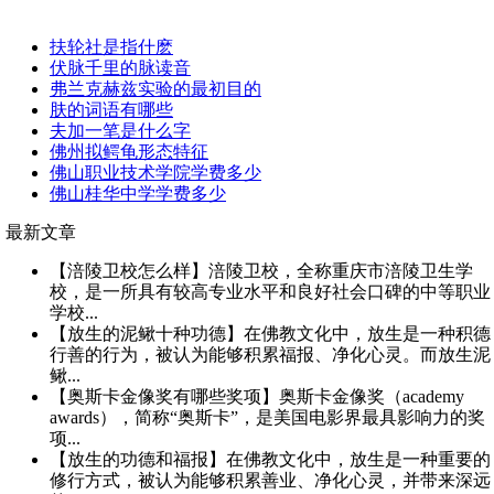
扶轮社是指什麽
伏脉千里的脉读音
弗兰克赫兹实验的最初目的
肤的词语有哪些
夫加一笔是什么字
佛州拟鳄龟形态特征
佛山职业技术学院学费多少
佛山桂华中学学费多少
最新文章
【涪陵卫校怎么样】涪陵卫校，全称重庆市涪陵卫生学
校，是一所具有较高专业水平和良好社会口碑的中等职业
学校...
【放生的泥鳅十种功德】在佛教文化中，放生是一种积德
行善的行为，被认为能够积累福报、净化心灵。而放生泥
鳅...
【奥斯卡金像奖有哪些奖项】奥斯卡金像奖（academy
awards），简称“奥斯卡”，是美国电影界最具影响力的奖
项...
【放生的功德和福报】在佛教文化中，放生是一种重要的
修行方式，被认为能够积累善业、净化心灵，并带来深远