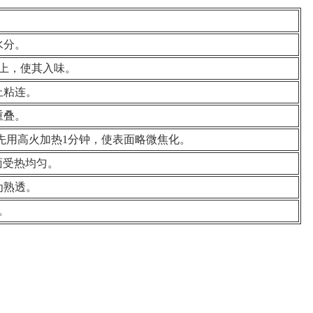
水分。
以上，使其入味。
止粘连。
重叠。
可先用高火加热1分钟，使表面略微焦化。
面受热均匀。
为熟透。
。