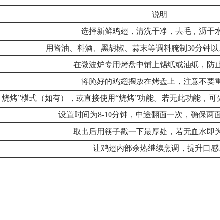
说明
选择新鲜鸡翅，清洗干净，去毛，沥干
用酱油、料酒、黑胡椒、蒜末等调料腌制30分钟
在微波炉专用烤盘中铺上锡纸或油纸，防
将腌好的鸡翅摆放在烤盘上，注意不要
波 烧烤”模式（如有），或直接使用“烧烤”功能。若无此功能，
设置时间为8-10分钟，中途翻面一次，确保两
取出后用筷子戳一下最厚处，若无血水即
让鸡翅内部余热继续烹调，提升口感