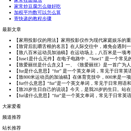
家常挂面做法
家常炒豆腐怎么做好吃
加权平均数可以怎么算
寄快递的教程步骤
最新文章
【家用投影仪的用法】家用投影仪作为现代家庭娱乐的重要
【致背后乱嚼舌根的名言】在人际交往中，难免会遇到一些
【致八百米运动员加油稿】在运动场上，八百米是一项考验
【fuse1是什么元件】在电子电路中，"fuse1" 是一个常
【致爱丽丝是什么含义】一、《致爱丽丝》是一首广为人知的钢琴
【fur是什么意思】“fur” 是一个英文单词，常见于日常
【致800米运动员的加油稿】在体育竞技中，800米是一
【fur什么意思】“fur”是一个英文单词，常见于日常用
【致20岁生日自己的说说】今天，是我20岁的生日。站在
【fur读什么意思】“fur”是一个英文单词，常见于日常英语
大家爱看
频道推荐
站长推荐