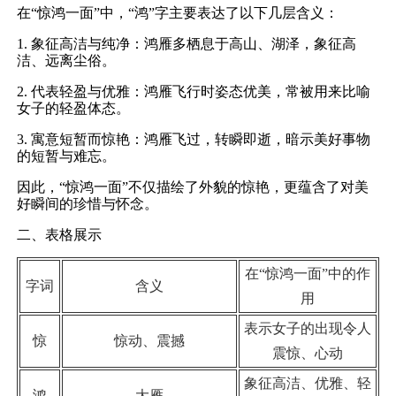
在“惊鸿一面”中，“鸿”字主要表达了以下几层含义：
1. 象征高洁与纯净：鸿雁多栖息于高山、湖泽，象征高
洁、远离尘俗。
2. 代表轻盈与优雅：鸿雁飞行时姿态优美，常被用来比喻
女子的轻盈体态。
3. 寓意短暂而惊艳：鸿雁飞过，转瞬即逝，暗示美好事物
的短暂与难忘。
因此，“惊鸿一面”不仅描绘了外貌的惊艳，更蕴含了对美
好瞬间的珍惜与怀念。
二、表格展示
在“惊鸿一面”中的作
字词
含义
用
表示女子的出现令人
惊
惊动、震撼
震惊、心动
象征高洁、优雅、轻
鸿
大雁