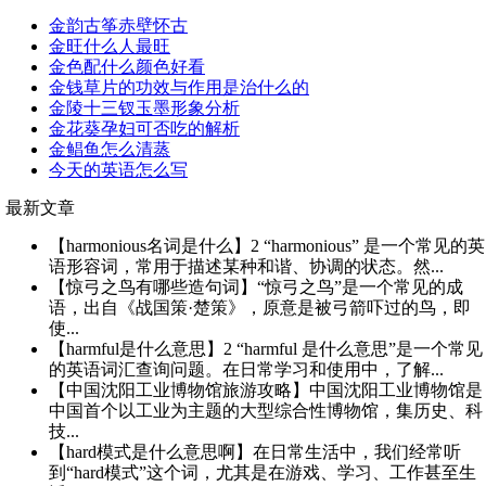
金韵古筝赤壁怀古
金旺什么人最旺
金色配什么颜色好看
金钱草片的功效与作用是治什么的
金陵十三钗玉墨形象分析
金花葵孕妇可否吃的解析
金鲳鱼怎么清蒸
今天的英语怎么写
最新文章
【harmonious名词是什么】2 “harmonious” 是一个常见的英
语形容词，常用于描述某种和谐、协调的状态。然...
【惊弓之鸟有哪些造句词】“惊弓之鸟”是一个常见的成
语，出自《战国策·楚策》，原意是被弓箭吓过的鸟，即
使...
【harmful是什么意思】2 “harmful 是什么意思”是一个常见
的英语词汇查询问题。在日常学习和使用中，了解...
【中国沈阳工业博物馆旅游攻略】中国沈阳工业博物馆是
中国首个以工业为主题的大型综合性博物馆，集历史、科
技...
【hard模式是什么意思啊】在日常生活中，我们经常听
到“hard模式”这个词，尤其是在游戏、学习、工作甚至生