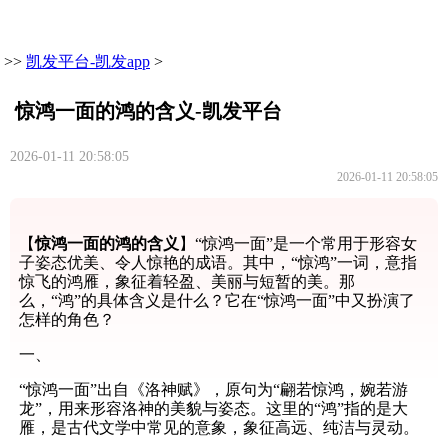
>>
凯发平台-凯发app
>
惊鸿一面的鸿的含义-凯发平台
2026-01-11 20:58:05
2026-01-11 20:58:05
【
惊鸿一面的鸿的含义
】“惊鸿一面”是一个常用于形容女
子姿态优美、令人惊艳的成语。其中，“惊鸿”一词，意指
惊飞的鸿雁，象征着轻盈、美丽与短暂的美。那
么，“鸿”的具体含义是什么？它在“惊鸿一面”中又扮演了
怎样的角色？
一、
“惊鸿一面”出自《洛神赋》，原句为“翩若惊鸿，婉若游
龙”，用来形容洛神的美貌与姿态。这里的“鸿”指的是大
雁，是古代文学中常见的意象，象征高远、纯洁与灵动。