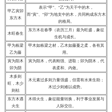
表示“甲”、“乙”为天干中的木，
甲乙寅卯
而“寅”、“卯”为地支中的木，共同构成东方木
东方木
的格局。
东方木在春季（农历三月）最为旺盛，象征
木旺春生
生机与成长。
甲为栋梁
甲木如栋梁之材，乙木如藤蔓之柔，各有其
乙为藤
用。
寅为阳木
寅为阳木，代表刚强、进取；卯为阴木，代
卯为阴
表柔和、内敛。
木多则
木元素过多则力量强盛，但需有水来生助；
旺，木少
木过少则难以成势。
则枯
东方木遇
木得火生，象征能量转换，利于事业发展与
火生
人际交往。