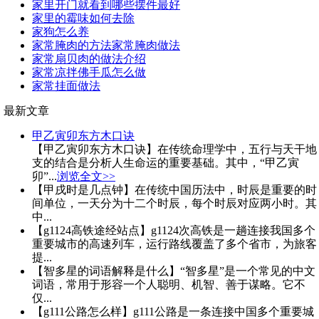
家里开门就看到哪些摆件最好
家里的霉味如何去除
家狗怎么养
家常腌肉的方法家常腌肉做法
家常扇贝肉的做法介绍
家常凉拌佛手瓜怎么做
家常挂面做法
最新文章
甲乙寅卯东方木口诀
【甲乙寅卯东方木口诀】在传统命理学中，五行与天干地
支的结合是分析人生命运的重要基础。其中，“甲乙寅
卯”...
浏览全文>>
【甲戌时是几点钟】在传统中国历法中，时辰是重要的时
间单位，一天分为十二个时辰，每个时辰对应两小时。其
中...
【g1124高铁途经站点】g1124次高铁是一趟连接我国多个
重要城市的高速列车，运行路线覆盖了多个省市，为旅客
提...
【智多星的词语解释是什么】“智多星”是一个常见的中文
词语，常用于形容一个人聪明、机智、善于谋略。它不
仅...
【g111公路怎么样】g111公路是一条连接中国多个重要城